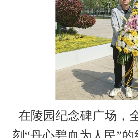
在陵园纪念碑广场，
刻
“
丹心碧血为人民
”
的