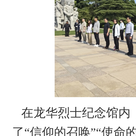
在龙华烈士纪念
馆内
了
“
信仰的召唤
”“
使命