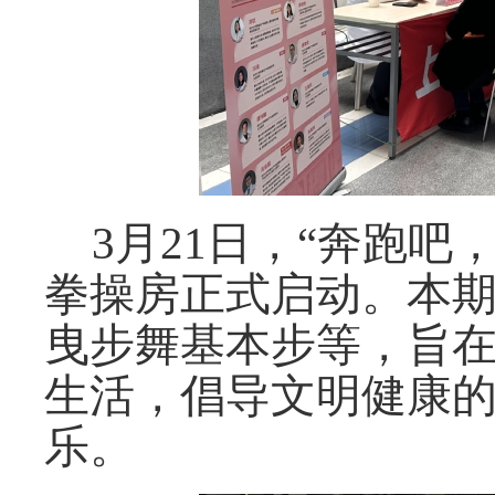
3
月
21
日，“奔跑吧
拳操房正式启动。本
曳步舞基本步等，旨
生活，倡导文明健康
乐。